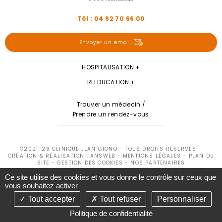
Tél : 04 92 70 66 00
Envoyer un email
HOSPITALISATION
REEDUCATION
Trouver un médecin /
Prendre un rendez-vous
©2021-26 CLINIQUE JEAN GIONO - TOUS DROITS RÉSERVÉS -
CRÉATION & RÉALISATION : ANSWEB -
MENTIONS LÉGALES
-
PLAN DU
SITE
-
GESTION DES COOKIES
-
NOS PARTENAIRES
Ce site utilise des cookies et vous donne le contrôle sur ceux que
vous souhaitez activer
Tout accepter
Tout refuser
Personnaliser
Politique de confidentialité