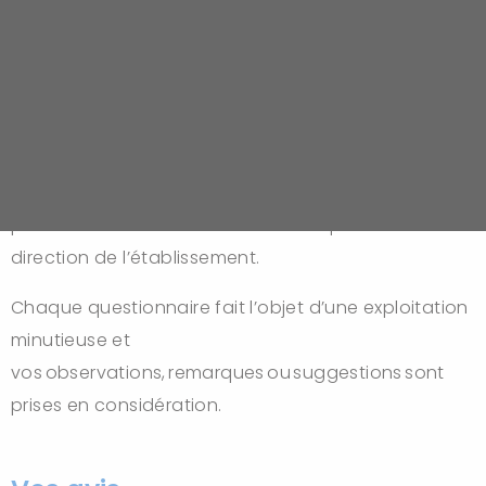
Afin d’améliorer continuellement la qualité de ses
soins et services, nous avons mis en place un
dispositif de recueil de l’avis des patients et de leurs
proches. Il vous appartient de renseigner
le
questionnaire de sortie
qui vous sera remis. Nous
vous invitons à le déposer dans la boîte aux lettres
prévue à cet effet ou à le retourner par courrier à la
direction de l’établissement.
Chaque questionnaire fait l’objet d’une exploitation
minutieuse et
vos observations, remarques ou suggestions sont
prises en considération.