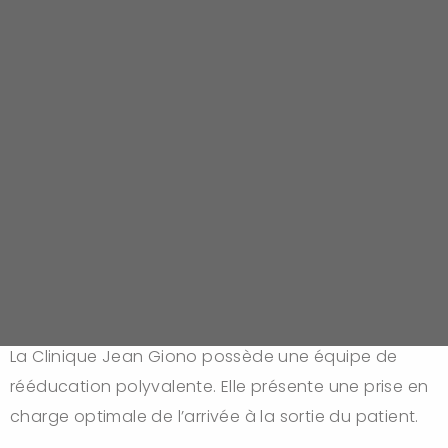
Rééducation
ACCUEIL
RÉÉDUCATION
LE PÔLE RÉÉDUCATION
Le pôle rééducation
La Clinique Jean Giono possède une équipe de
rééducation polyvalente. Elle présente une prise en
charge optimale de l’arrivée à la sortie du patient.