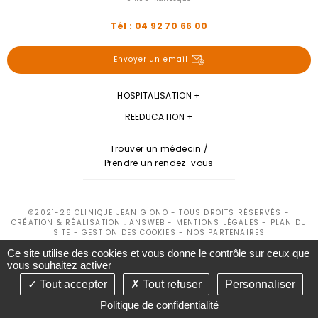
Tél : 04 92 70 66 00
Envoyer un email
HOSPITALISATION
REEDUCATION
Trouver un médecin /
Prendre un rendez-vous
©2021-26 CLINIQUE JEAN GIONO - TOUS DROITS RÉSERVÉS -
CRÉATION & RÉALISATION : ANSWEB -
MENTIONS LÉGALES
-
PLAN DU
SITE
-
GESTION DES COOKIES
-
NOS PARTENAIRES
Ce site utilise des cookies et vous donne le contrôle sur ceux que
vous souhaitez activer
Tout accepter
Tout refuser
Personnaliser
Politique de confidentialité